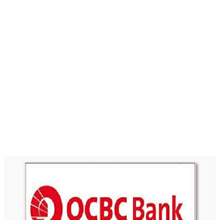
Diploma Scholarships
Degree Scholarships
Master Degree Scholarships
PhD Scholarships
Study Loans
Scholarship Tips
SPM Scholarships
STPM Scholarships