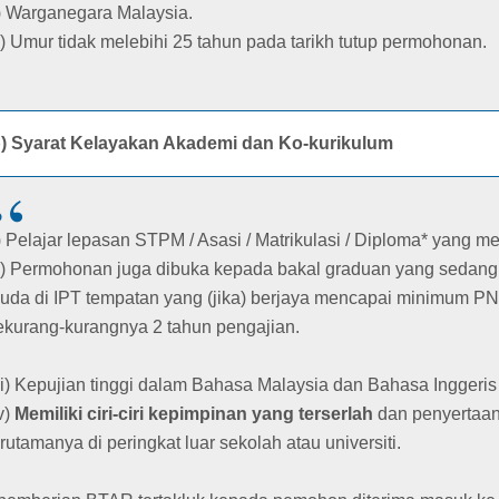
i) Warganegara Malaysia.
ii) Umur tidak melebihi 25 tahun pada tarikh tutup permohonan.
b) Syarat Kelayakan Akademi dan Ko-kurikulum
i) Pelajar lepasan STPM / Asasi / Matrikulasi / Diploma* yang 
ii) Permohonan juga dibuka kepada bakal graduan yang sedang
uda di IPT tempatan yang (jika) berjaya mencapai minimum PN
ekurang-kurangnya 2 tahun pengajian.
iii) Kepujian tinggi dalam Bahasa Malaysia dan Bahasa Inggeris
v)
Memiliki ciri-ciri kepimpinan yang terserlah
dan penyertaan 
erutamanya di peringkat luar sekolah atau universiti.