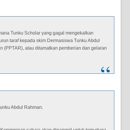
na-mana Tunku Scholar yang gagal mengekalkan
turun taraf kepada skim Dermasiswa Tunku Abdul
 (PPTAR), atau ditamatkan pemberian dan gelaran
Tunku Abdul Rahman.
 Kepimpinan sahaja akan dipanggil untuk temuduga