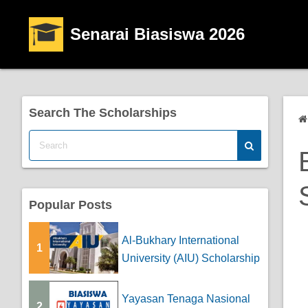
Senarai Biasiswa 2026
Search The Scholarships
Popular Posts
Al-Bukhary International
1
University (AIU) Scholarship
Yayasan Tenaga Nasional
2