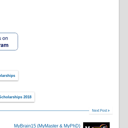
olarships
Scholarships 2018
Next Post
MyBrain15 (MyMaster & MyPhD)