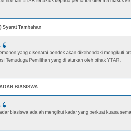
 pemberian BTAR tertakluk kepada pemohon diterima masuk ke
c) Syarat Tambahan
emohon yang disenarai pendek akan dikehendaki mengikuti pr
esi Temuduga Pemilihan yang di aturkan oleh pihak YTAR.
ADAR BIASISWA
adar biasiswa adalah mengikut kadar yang berkuat kuasa sema