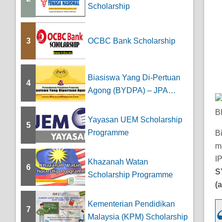
Scholarship
3
OCBC Bank Scholarship
Biasiswa Yang Di-Pertuan
4
Agong (BYDPA) – JPA
Scholarship
B
Yayasan UEM Scholarship
5
Programme
B
m
I
Khazanah Watan
6
S
Scholarship Programme
(
Kementerian Pendidikan
7
Malaysia (KPM) Scholarship