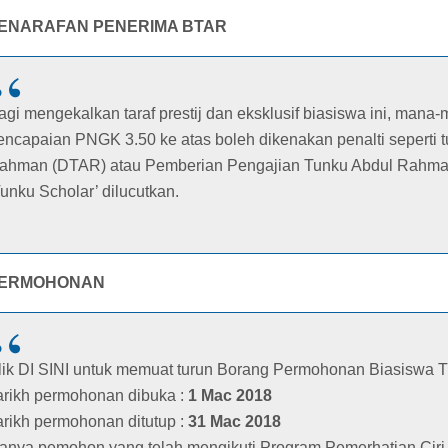
ENARAFAN PENERIMA BTAR
agi mengekalkan taraf prestij dan eksklusif biasiswa ini, ma
encapaian PNGK 3.50 ke atas boleh dikenakan penalti seperti 
ahman (DTAR) atau Pemberian Pengajian Tunku Abdul Rahman
Tunku Scholar’ dilucutkan.
ERMOHONAN
lik
DI SINI
untuk memuat turun Borang Permohonan Biasiswa 
arikh permohonan dibuka :
1 Mac 2018
arikh permohonan ditutup :
31 Mac 2018
anya pemohon yang telah mengikuti Program Pemerhatian Ciri