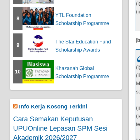
(
(
YTL Foundation
8
Scholarship Programme
(
The Star Education Fund
9
Scholarship Awards
(
Khazanah Global
10
(
Scholarship Programme
M
s
Info Kerja Kosong Terkini
(
(i
Cara Semakan Keputusan
t
UPUOnline Lepasan SPM Sesi
Akademik 2026/2027